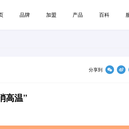
页
品牌
加盟
产品
百科
分享到
消高温”